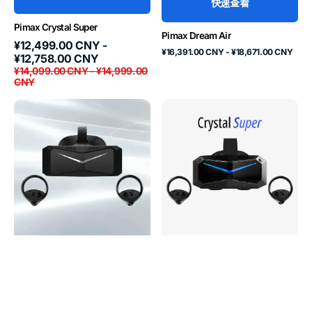
快速查看
Pimax Crystal Super
Pimax Dream Air
促
原
¥12,499.00 CNY -
原
¥16,391.00 CNY - ¥18,671.00 CNY
销
价
¥12,758.00 CNY
价
价
¥14,099.00 CNY - ¥14,999.00
CNY
Pimax
Pimax
Crystal
Crystal
Light
Super
8K
Micro-
OLED