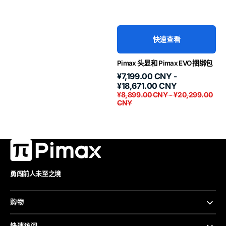
快速查看
Pimax 头显和 Pimax EVO 捆绑包
促
原
¥7,199.00 CNY -
销
价
¥18,671.00 CNY
价
¥8,899.00 CNY - ¥20,299.00
CNY
勇闯前人未至之境
购物
快速访问