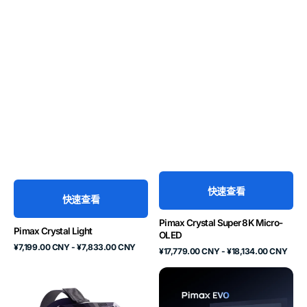
快速查看
快速查看
Pimax Crystal Super 8K Micro-
Pimax Crystal Light
OLED
原
¥7,199.00 CNY - ¥7,833.00 CNY
原
¥17,779.00 CNY - ¥18,134.00 CNY
价
价
Crystal
Pimax
Super
头
Golden
显