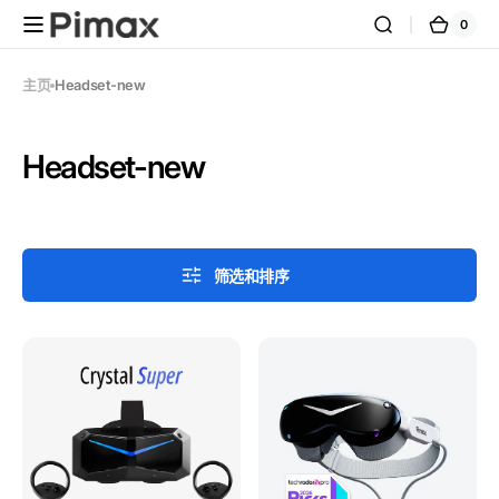
跳到内
0
0
购
容
件
商
物
品
车
主页
Headset-new
系
Headset-new
列:
筛选和排序
Pimax
Pimax
Crystal
Dream
Super
Air