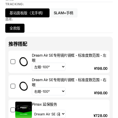
TRACKING:
基站面板版（无手柄）
SLAM+手柄
变
变
选项:
体
体
已
已
全款版
售
售
变
罄
罄
体
或
或
已
推荐搭配
不
不
售
可
可
罄
用
用
Dream Air SE专用镜片镜框 - 标准度数范围 - 左
或
眼
不
可
¥198.00
用
Dream Air SE专用镜片镜框 - 标准度数范围 - 右
眼
¥198.00
Pimax 延保服务
¥728.00