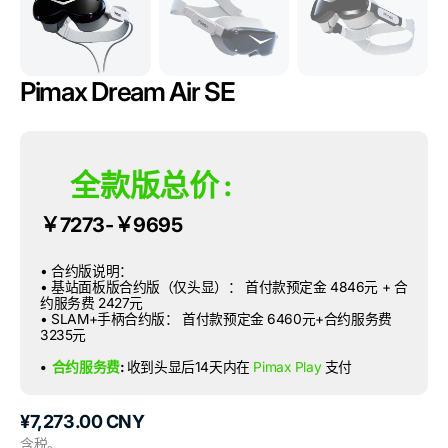
Pimax Dream Air SE
全款版总价 :
￥7273-￥9695
• 合约版说明：
• 基站面板版合约版（仅头显）： 首付款预定金 4846元 + 合
约服务费 2427元
• SLAM+手柄合约版： 首付款预定金 6460元+合约服务费
3235元
•
合约服务费
:
收到头显后14天内在
Pimax Play
支付
原
¥7,273.00 CNY
价
含税。