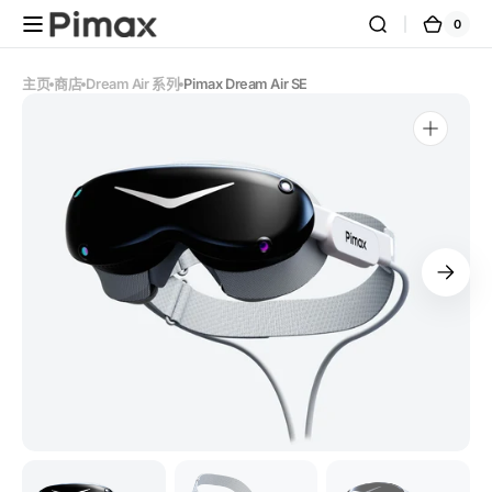
跳到内
0
0
购
容
件
商
物
品
车
主页
商店
Dream Air 系列
Pimax Dream Air SE
在
图
库
视
图
中
打
开
媒
体
1