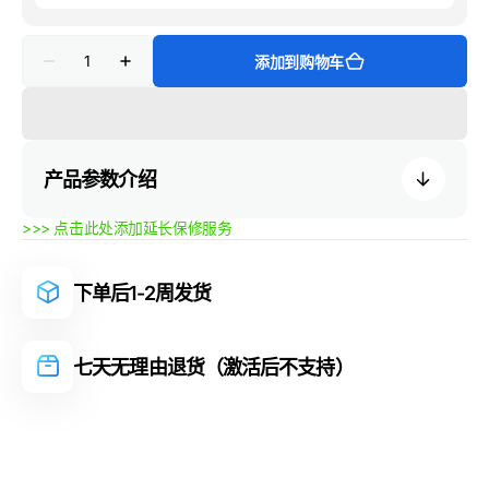
数
添加到购物车
量
减
增
少
加
Pimax
Pimax
Dream
Dream
Air
Air
SE
SE
产品参数介绍
的
的
数
数
量
量
>>> 点击此处添加延长保修服务
下单后1-2周发货
七天无理由退货（激活后不支持）