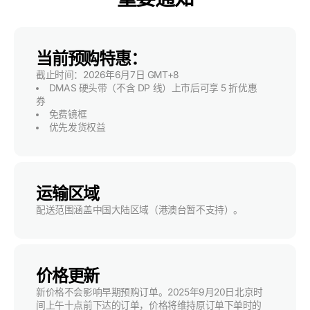
当前预购特惠：
截止时间：2026年6月7日 GMT+8
DMAS 硬头带（不含 DP 线）上市后可享 5 折优惠
券
免费镜框
优先发货权益
运输区域
配送范围涵盖中国大陆区域（港澳台暂不支持）。
价格更新
新价格不会影响早期预购订单。2025年9月20日北京时
间上午十点前下达的订单，价格将维持原订单下单时的