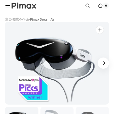
跳到内
0
0
购
容
件
商
物
品
车
主页
商店
1v1-air
Pimax Dream Air
在
图
库
视
图
中
打
开
媒
体
1