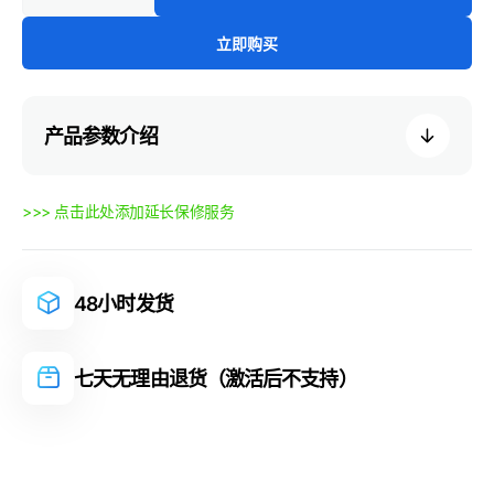
减
增
少
加
Pimax
Pimax
立即购买
Dream
Dream
Air
Air
的
的
数
数
产品参数介绍
量
量
>>> 点击此处添加延长保修服务
48小时发货
七天无理由退货（激活后不支持）