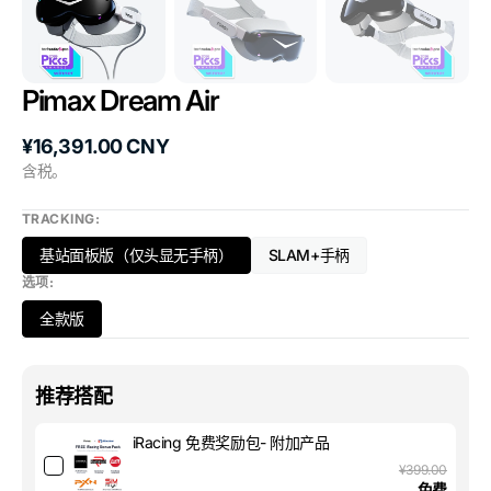
Pimax Dream Air
原
¥16,391.00 CNY
价
含税。
TRACKING:
基站面板版（仅头显无手柄）
SLAM+手柄
变
变
选项:
体
体
已
已
全款版
售
售
变
罄
罄
体
或
或
已
不
不
售
推荐搭配
可
可
罄
用
用
或
iRacing 免费奖励包- 附加产品
不
¥399.00
可
免费