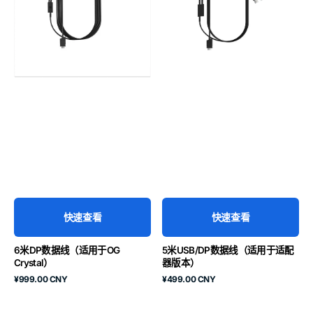
线
线
（适
（适
用
用
于
于
OG
适
Crystal）
配
器
版
本）
快速查看
快速查看
6米DP数据线（适用于OG
5米USB/DP数据线（适用于适配
Crystal）
器版本）
原
原
¥999.00 CNY
¥499.00 CNY
价
价