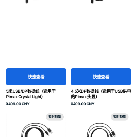
于
于
Pimax
USB
Crystal
供
Light）
电
的
Pimax
头
显）
快速查看
快速查看
5米USB/DP数据线（适用于
4.5米DP数据线（适用于USB供电
Pimax Crystal Light）
的Pimax 头显）
原
原
¥499.00 CNY
¥499.00 CNY
价
价
6
5
暂时缺货
暂时缺货
米
米
DP
USB/DP
数
数
据
据