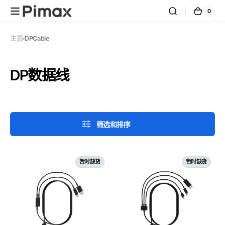
跳到内
0
0
购
容
件
商
物
品
车
主页
DPCable
系
DP数据线
列:
筛选和排序
5
4.5
暂时缺货
暂时缺货
米
米
USB/DP
DP
数
数
据
据
线
线
（适
（适
用
用