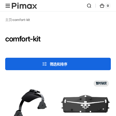
跳到内
0
0
购
容
件
商
物
品
车
主页
comfort-kit
系
comfort-kit
列:
筛选和排序
舒
硅
暂时缺货
适
胶
头
保
戴
护
支
套
撑