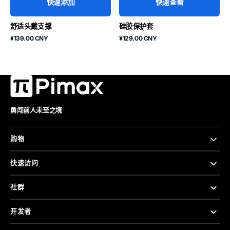
快速添加
快速查看
舒适头戴支撑
硅胶保护套
原
原
¥139.00 CNY
¥129.00 CNY
价
价
勇闯前人未至之境
购物
快速访问
社群
开发者