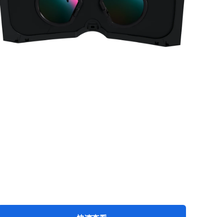
OLED
光
机