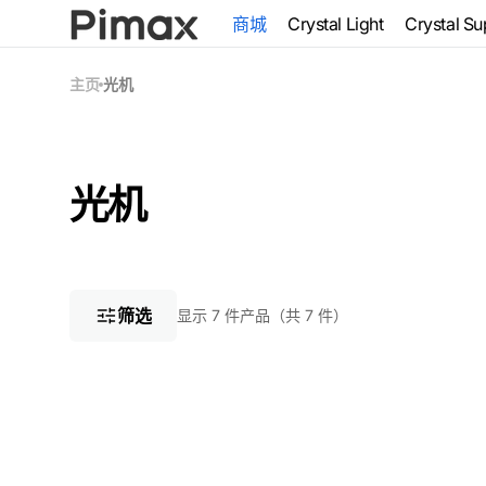
跳到内
商城
Crystal Light
Crystal Su
容
Pimax C
主页
光机
VR 头显
Super
Crystal
Micro-
光机
系
光机
Crystal
列:
Micro-
VR配件
Bundle
筛选
显示 7 件产品（共 7 件）
服务
Crystal
Super
Lighthouse
基
站