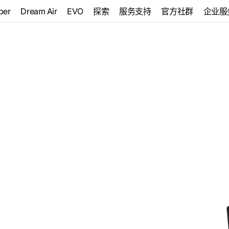
per
Dream Air
EVO
探索
服务支持
官方社群
企业服
rystal
Dream Air
博客
售后服务
热点动态
Pimax
Crystal
更多…
头显和
Super
Dream Air SE
内容中心
下载和教程
Pimax
8K
 Super 8K
EVO
Micro-
媒体中心
Oled
捆绑包
Oled
Pimax
Dream
关于我们
 Super 8K
Pimax
Air
Oled Golden
Crystal
Pimax
Light
Dream
Pimax
Air SE
Crystal
Pimax
Super
Crystal
Pimax
Crystal
基
站
面