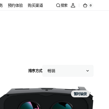
务
预约体验
购买渠道
搜索
0
0
购
件
商
物
品
车
官方预约体验
线下模拟店体验预
约
排序方式
Pimax
Crystal
暂时缺货
Super
Sony
8K