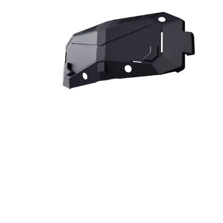
面
板
预
售