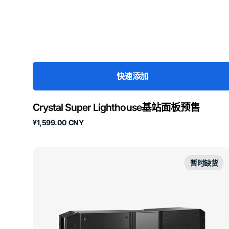
快速添加
Crystal Super Lighthouse基站面板预售
原
¥1,599.00 CNY
价
Pimax
Crystal
暂时缺货
Super
Ultrawide
光
机