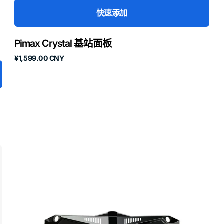
快速添加
Pimax Crystal 基站面板
原
¥1,599.00 CNY
价
Crystal
Light
Lighthouse
基
站
面
板
预