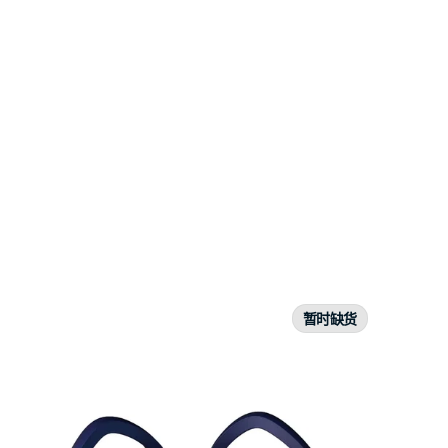
Pimax
Sword
暂时缺货
手
柄