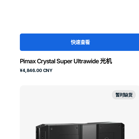
快速查看
Pimax Crystal Super Ultrawide 光机
原
¥4,846.00 CNY
价
Pimax
Crystal
暂时缺货
Super
57PPD
光
机