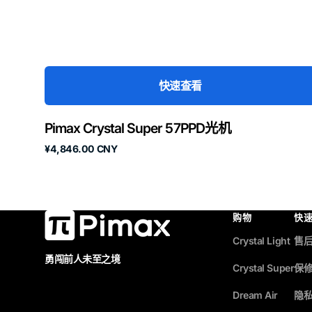
快速查看
Pimax Crystal Super 57PPD光机
原
¥4,846.00 CNY
价
购物
快
Crystal Light
售
勇闯前人未至之境
Crystal Super
保
Dream Air
隐