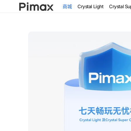
跳到内
商城
Crystal Light
Crystal Su
容
Pimax C
VR 头显
Super
Crystal
Micro-
光机
Crystal
Micro-
VR配件
Bundle
服务
在
图
库
视
图
中