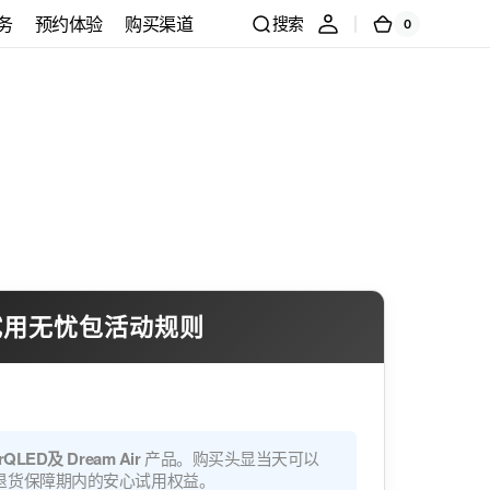
务
预约体验
购买渠道
搜索
0
0
购
件
商
物
品
车
官方预约体验
线下模拟店体验预
约
试用无忧包活动规则
在
图
库
视
rQLED及 Dream Air
产品。购买头显当天可以
图
由退货保障期内的安心试用权益。
中