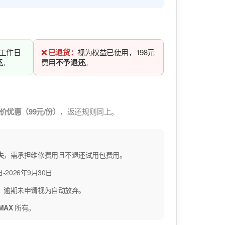
打
开
媒
体
2
个工作日
❌ 已退货：
视为权益已使用，198元
还
。
费用
不予退还
。
价优惠（99元/份）
，返还规则同上。
失
，需承担维修费用且不退还试用包费用。
-2026年9月30日
，逾期未申请视为自动放弃。
IMAX
所有。