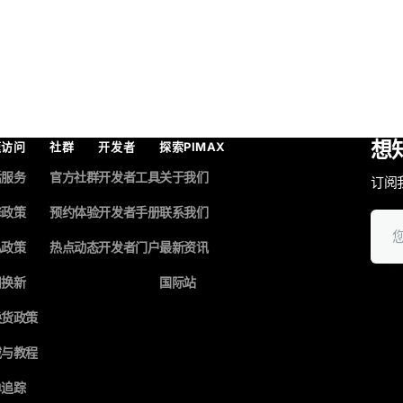
想
速访问
社群
开发者
探索PIMAX
后服务
官方社群
开发者工具
关于我们
订阅
修政策
预约体验
开发者手册
联系我们
您
的
私政策
热点动态
开发者门户
最新资讯
邮
箱
旧换新
国际站
换货政策
载与教程
单追踪