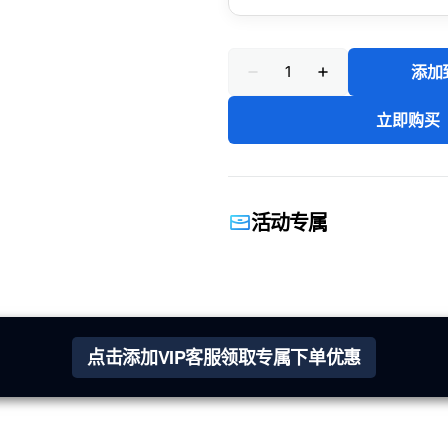
数
添加
量
减
增
少
加
7
7
立即购买
天
天
使
使
用
用
无
无
忧
忧
活动专属
礼
礼
包
包
的
的
数
数
量
量
点击添加VIP客服领取专属下单优惠