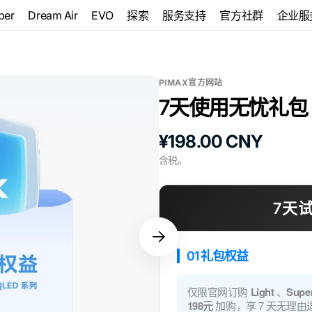
per
Dream Air
EVO
探索
服务支持
官方社群
企业服
rystal
Dream Air
博客
售后服务
热点动态
Pimax
Crystal
更多…
头显和
Super
Dream Air SE
内容中心
下载和教程
PIMAX官方网站
Pimax
8K
 Super 8K
EVO
Micro-
7天使用无忧礼包
媒体中心
Oled
捆绑包
Oled
Pimax
原
¥198.00 CNY
Dream
关于我们
 Super 8K
Pimax
Air
Oled Golden
价
含税。
Crystal
Pimax
Light
Dream
Pimax
Air SE
7天
Crystal
Pimax
Super
Crystal
01 礼包权益
仅限官网订购
Light
、
Supe
198元
加购，享 7 天无理