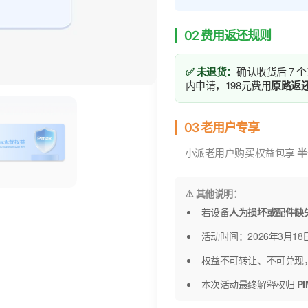
02 费用返还规则
✅ 未退货：
确认收货后 7 
内申请，198元费用
原路返
03 老用户专享
小派老用户购买权益包享
半
⚠️ 其他说明：
若设备
人为损坏或配件缺
活动时间：2026年3月18日
权益不可转让、不可兑现
本次活动最终解释权归
P