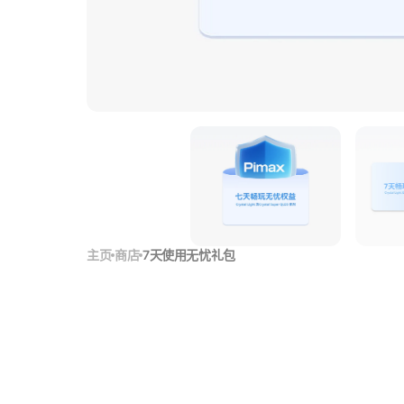
打
开
媒
体
1
主页
商店
7天使用无忧礼包