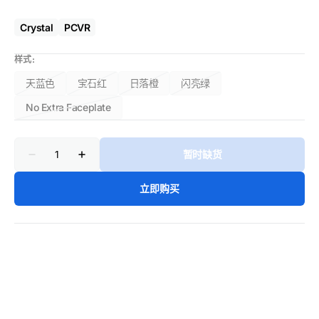
Crystal
PCVR
样式:
天蓝色
宝石红
日落橙
闪亮绿
变
变
变
变
体
体
体
体
No Extra Faceplate
变
已
已
已
已
体
售
售
售
售
已
罄
罄
罄
罄
数
售
暂时缺货
或
或
或
或
量
减
增
罄
不
不
不
不
少
加
或
可
可
可
可
Pimax
Pimax
立即购买
不
Crystal
用
Crystal
用
用
用
Sim
可
Sim
限
限
用
量
量
版
版
的
的
数
数
量
量