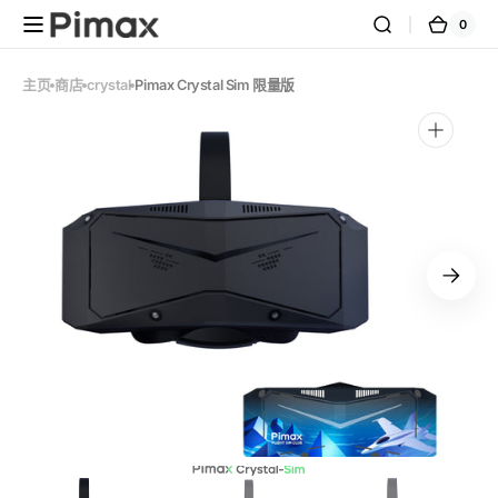
跳到内
0
0
购
容
件
商
物
品
车
主页
商店
crystal
Pimax Crystal Sim 限量版
在
图
库
视
图
中
打
开
精
选
媒