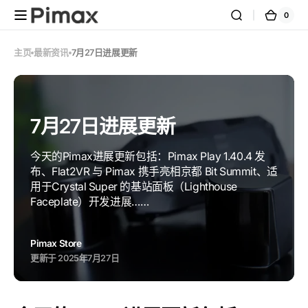
跳到内
0
0
购
容
件
商
物
品
车
主页
最新资讯
7月27日进展更新
7月27日进展更新
今天的Pimax进展更新包括：Pimax Play 1.40.4 发
布、Flat2VR 与 Pimax 携手亮相京都 Bit Summit、适
用于Crystal Super 的基站面板（Lighthouse
Faceplate）开发进展……
Pimax Store
更新于
2025年7月27日